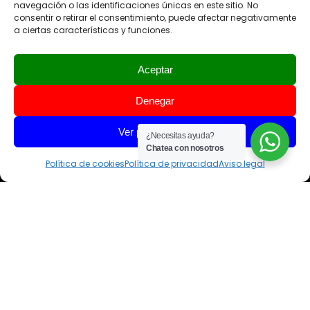
carta por la sostenibilidad
navegación o las identificaciones únicas en este sitio. No
consentir o retirar el consentimiento, puede afectar negativamente
de actividades en la
a ciertas características y funciones.
naturaleza de Turismo de
Aceptar
Tenerife
Denegar
Empresa inscrita en el
Ver preferencias
Registro General de Turismo
¿Necesitas ayuda?
Chatea con nosotros
de Canarias como Turismo
Política de cookies
Política de privacidad
Aviso legal
Activo (TA-40026362.3, TA-
40026362.37, TA-
40026362.06 y TA-
40026362.11) e
Intermediador Turístico (I-